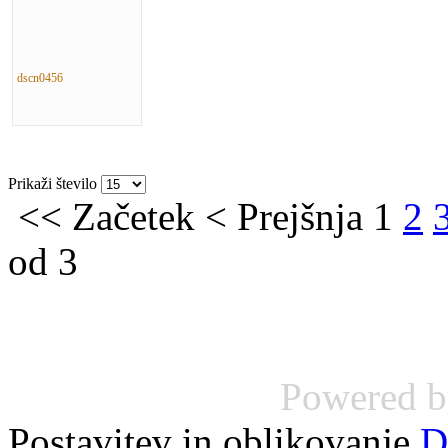
dscn0456
Prikaži število
<<
Začetek
<
Prejšnja
1
2
od 3
Powered 
Postavitev in oblikovanje
D