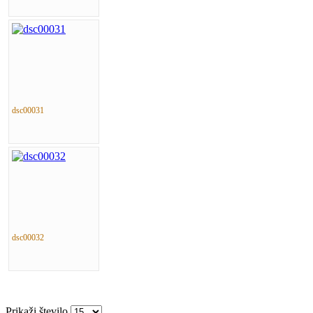
dsc00031
dsc00032
Prikaži število