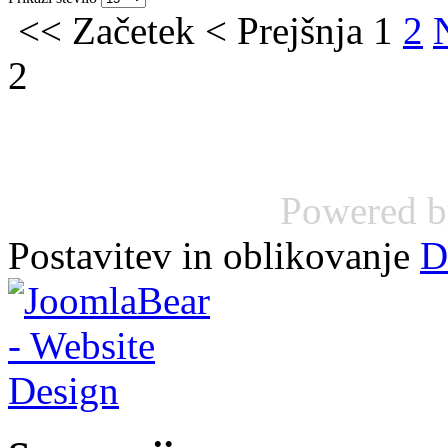
<<
Začetek
<
Prejšnja
1
2
2
Powered 
Postavitev in oblikovanje
D