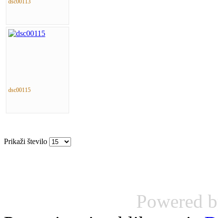
dsc00113
dsc00115
Prikaži število
Powered 